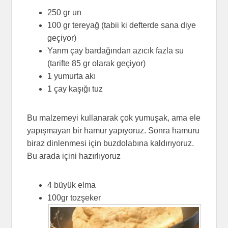
250 gr un
100 gr tereyağ (tabii ki defterde sana diye
geçiyor)
Yarım çay bardağından azıcık fazla su
(tarifte 85 gr olarak geçiyor)
1 yumurta akı
1 çay kaşığı tuz
Bu malzemeyi kullanarak çok yumuşak, ama ele
yapışmayan bir hamur yapıyoruz. Sonra hamuru
biraz dinlenmesi için buzdolabına kaldırıyoruz.
Bu arada içini hazırlıyoruz
4 büyük elma
100gr tozşeker