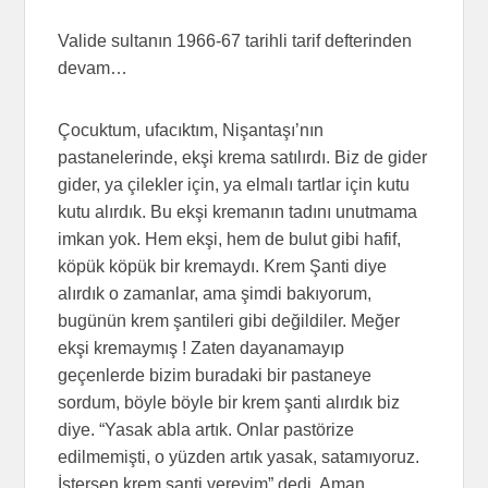
Valide sultanın 1966-67 tarihli tarif defterinden
devam…
Çocuktum, ufacıktım, Nişantaşı’nın
pastanelerinde, ekşi krema satılırdı. Biz de gider
gider, ya çilekler için, ya elmalı tartlar için kutu
kutu alırdık. Bu ekşi kremanın tadını unutmama
imkan yok. Hem ekşi, hem de bulut gibi hafif,
köpük köpük bir kremaydı. Krem Şanti diye
alırdık o zamanlar, ama şimdi bakıyorum,
bugünün krem şantileri gibi değildiler. Meğer
ekşi kremaymış ! Zaten dayanamayıp
geçenlerde bizim buradaki bir pastaneye
sordum, böyle böyle bir krem şanti alırdık biz
diye. “Yasak abla artık. Onlar pastörize
edilmemişti, o yüzden artık yasak, satamıyoruz.
İstersen krem şanti vereyim” dedi. Aman