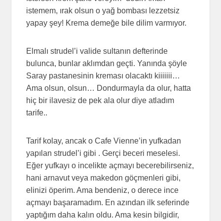
istemem, ırak olsun o yağ bombası lezzetsiz
yapay şey! Krema demeğe bile dilim varmıyor.
Elmalı strudel’i valide sultanın defterinde
bulunca, bunlar aklımdan geçti. Yanında şöyle
Saray pastanesinin kreması olacaktı kiiiiiii…
Ama olsun, olsun… Dondurmayla da olur, hatta
hiç bir ilavesiz de pek ala olur diye atladım
tarife..
Tarif kolay, ancak o Cafe Vienne’in yufkadan
yapılan strudel’i gibi . Gerçi beceri meselesi.
Eğer yufkayı o incelikte açmayı becerebilirseniz,
hani arnavut veya makedon göçmenleri gibi,
elinizi öperim. Ama bendeniz, o derece ince
açmayı başaramadım. En azından ilk seferinde
yaptığım daha kalın oldu. Ama kesin bilgidir,